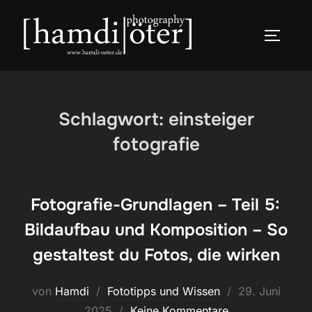
Zum
Inhalt
SEITEN
springen
Schlagwort:
einsteiger
fotografie
Fotografie-Grundlagen – Teil 5:
Bildaufbau und Komposition – So
gestaltest du Fotos, die wirken
Veröffentlicht
von
Hamdi
Fototipps und Wissen
29. Juni
am
2025
Keine Kommentare