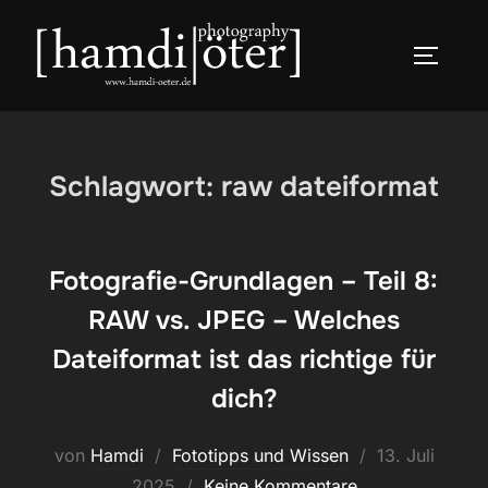
Zum
Inhalt
SEITEN
springen
Schlagwort:
raw dateiformat
Fotografie-Grundlagen – Teil 8:
RAW vs. JPEG – Welches
Dateiformat ist das richtige für
dich?
Veröffentlicht
von
Hamdi
Fototipps und Wissen
13. Juli
am
2025
Keine Kommentare