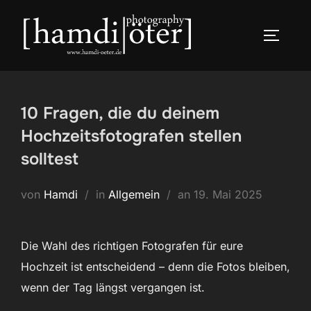
Zum
Inhalt
SEITEN
springen
10 Fragen, die du deinem
Hochzeitsfotografen stellen
solltest
Veröffentlicht
von
Hamdi
in
Allgemein
an
19. Mai 2025
am
Die Wahl des richtigen Fotografen für eure
Hochzeit ist entscheidend – denn die Fotos bleiben,
wenn der Tag längst vergangen ist.