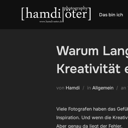
Zum
Inhalt
Das bin ich
springen
Warum Lange
Kreativität
von
Hamdi
in
Allgemein
an
Viele Fotografen haben das Gefü
Inspiration. Und wenn die Kreati
Aber genau da liegt der Fehler.