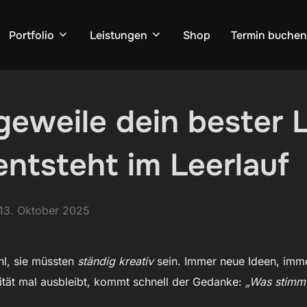
Portfolio
Leistungen
Shop
Termin buchen
weile dein bester Le
 entsteht im Leerlauf
Veröffentlicht
13. Oktober 2025
am
hl, sie müssten
ständig kreativ
sein. Immer neue Ideen, imm
vität mal ausbleibt, kommt schnell der Gedanke:
„Was stimmt