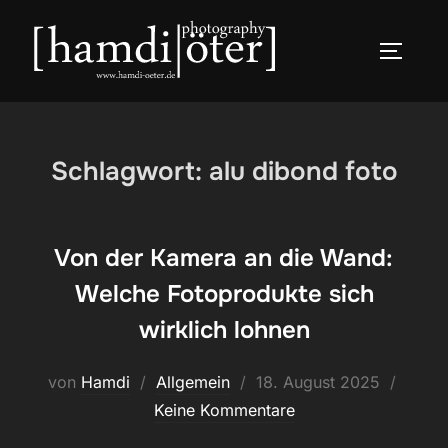
Zum
Inhalt
SEITEN
springen
Schlagwort:
alu dibond foto
Von der Kamera an die Wand:
Welche Fotoprodukte sich
wirklich lohnen
Veröffentlicht
von
Hamdi
Allgemein
18. August 2025
am
Keine Kommentare