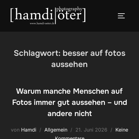
Zum
Inhalt
SEITEN
springen
Schlagwort:
besser auf fotos
aussehen
Warum manche Menschen auf
Fotos immer gut aussehen – und
andere nicht
Veröffentlicht
von
Hamdi
Allgemein
21. Juni 2026
Keine
am
Kommentare