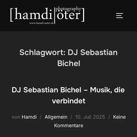
Zum
Inhalt
SEITEN
springen
Schlagwort:
DJ Sebastian
Bichel
DJ Sebastian Bichel – Musik, die
verbindet
Veröffentlicht
von
Hamdi
Allgemein
10. Juli 2025
Keine
am
Kommentare