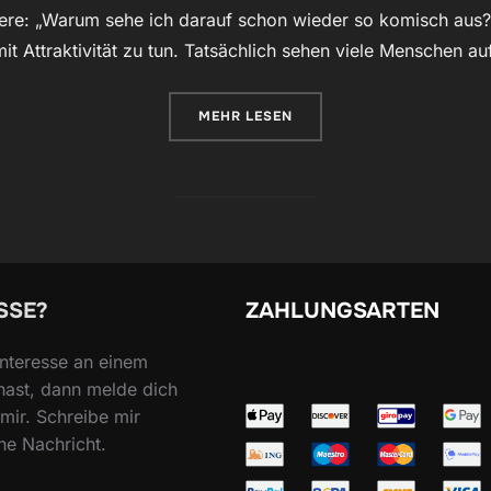
dere: „Warum sehe ich darauf schon wieder so komisch aus?
mit Attraktivität zu tun. Tatsächlich sehen viele Menschen au
ÜBER „WARUM MANCHE MENSCHE
MEHR
LESEN
SSE?
ZAHLUNGSARTEN
nteresse an einem
hast, dann melde dich
mir. Schreibe mir
ne Nachricht.