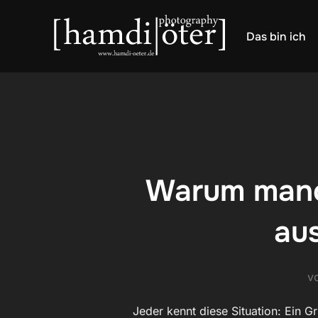
Zum
Inhalt
Das bin ich
springen
Warum manc
au
v
Jeder kennt diese Situation: Ein 