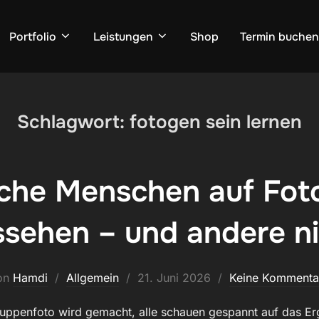
Portfolio
Leistungen
Shop
Termin buchen
Schlagwort:
fotogen sein lernen
he Menschen auf Foto
ssehen – und andere ni
Veröffentlicht
on
Hamdi
Allgemein
21. Juni 2026
Keine Kommenta
am
Gruppenfoto wird gemacht, alle schauen gespannt auf das E