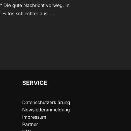
“ Die gute Nachricht vorweg: In
f Fotos schlechter aus, …
N AUF FOTOS IMMER GUT AUSSEHEN – UND ANDERE NICHT“
SERVICE
Datenschutzerklärung
Newsletteranmeldung
Impressum
Partner