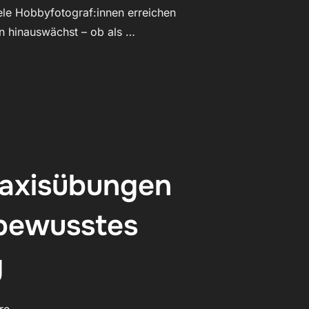
iele Hobbyfotograf:innen erreichen
en hinauswächst – ob als …
 – TEIL 13: WAS KOMMT NACH DEN GRUNDLAGEN?“
Praxisübungen
u bewusstes
g