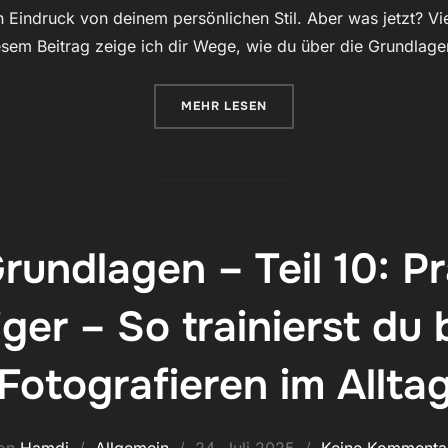
n Eindruck von deinem persönlichen Stil. Aber was jetzt? V
iesem Beitrag zeige ich dir Wege, wie du über die Grundlag
ÜBER „FOTOGRAFIE-GRUNDLAGEN
MEHR
LESEN
rundlagen – Teil 10: 
iger – So trainierst d
Fotografieren im Allta
Veröffentlicht