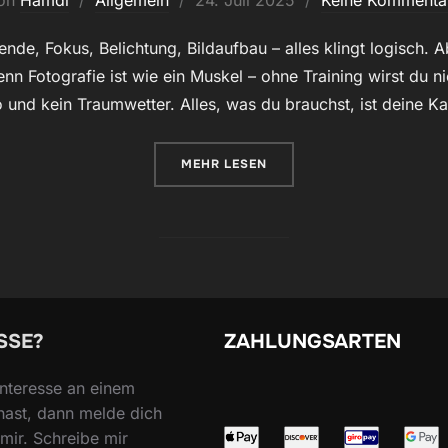
on
Hamdi
Allgemein
24. Juli 2025
Keine Kommenta
am
ende, Fokus, Belichtung, Bildaufbau – alles klingt logisch. 
enn Fotografie ist wie ein Muskel – ohne Training wirst du n
o und kein Traumwetter. Alles, was du brauchst, ist deine 
ÜBER „FOTOGRAFIE-GRUNDLAGEN
MEHR
LESEN
SSE?
ZAHLUNGSARTEN
nteresse an einem
hast, dann melde dich
mir. Schreibe mir