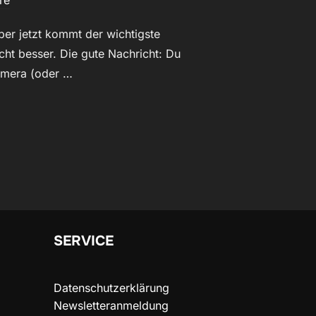
re
Aber jetzt kommt der wichtigste
icht besser. Die gute Nachricht: Du
Kamera (oder …
 – TEIL 10: PRAXISÜBUNGEN FÜR EINSTEIGER – SO TRAINIERST
SERVICE
Datenschutzerklärung
Newsletteranmeldung