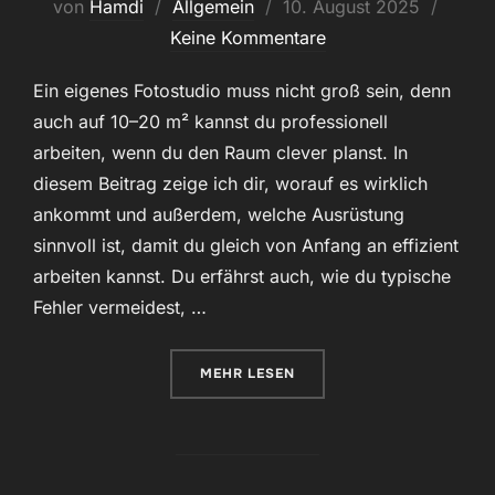
Veröffentlicht
von
Hamdi
Allgemein
10. August 2025
am
Keine Kommentare
Ein eigenes Fotostudio muss nicht groß sein, denn
auch auf 10–20 m² kannst du professionell
arbeiten, wenn du den Raum clever planst. In
diesem Beitrag zeige ich dir, worauf es wirklich
ankommt und außerdem, welche Ausrüstung
sinnvoll ist, damit du gleich von Anfang an effizient
arbeiten kannst. Du erfährst auch, wie du typische
Fehler vermeidest, …
ÜBER „STUDIO OPTIMAL EINRIC
MEHR
LESEN