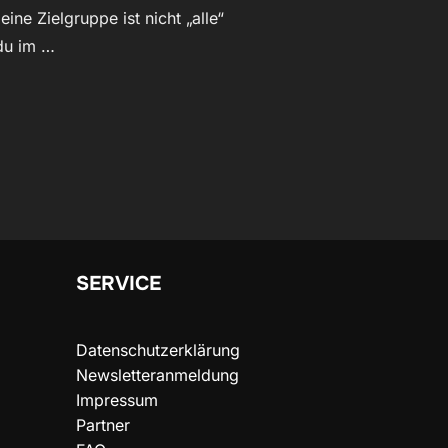
ine Zielgruppe ist nicht „alle“
du im …
RAFIE: SO SETZT DU DICH WIRKLICH DURCH“
SERVICE
Datenschutzerklärung
Newsletteranmeldung
Impressum
Partner