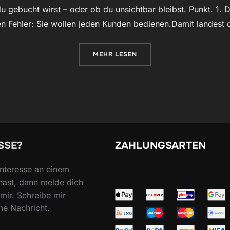
u gebucht wirst – oder ob du unsichtbar bleibst. Punkt. 1. De
n Fehler: Sie wollen jeden Kunden bedienen.Damit landest 
ÜBER „MARKETING IN DER FOTOG
MEHR
LESEN
SSE?
ZAHLUNGSARTEN
nteresse an einem
hast, dann melde dich
mir. Schreibe mir
ne Nachricht.