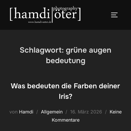
Zum
Inhalt
SEITEN
springen
Schlagwort:
grüne augen
bedeutung
Was bedeuten die Farben deiner
Iris?
Veröffentlicht
von
Hamdi
Allgemein
16. März 2026
Keine
am
Kommentare