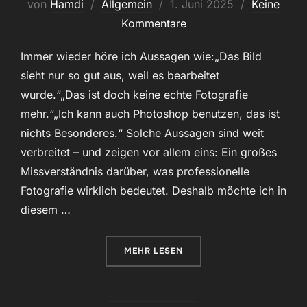
Veröffentlicht
von
Hamdi
Allgemein
1. Juni 2025
Keine
am
Kommentare
Immer wieder höre ich Aussagen wie:„Das Bild
sieht nur so gut aus, weil es bearbeitet
wurde.“„Das ist doch keine echte Fotografie
mehr.“„Ich kann auch Photoshop benutzen, das ist
nichts Besonderes.“ Solche Aussagen sind weit
verbreitet – und zeigen vor allem eins: Ein großes
Missverständnis darüber, was professionelle
Fotografie wirklich bedeutet. Deshalb möchte ich in
diesem …
ÜBER „BILDBEARBEITUNG IN DER
MEHR
LESEN