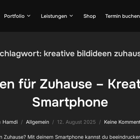
Portfolio
Leistungen
Shop
Termin buchen
chlagwort:
kreative bildideen zuhau
en für Zuhause – Krea
Smartphone
Veröffentlicht
n
Hamdi
Allgemein
12. August 2025
Keine Komment
am
en Zuhause? Mit deinem Smartphone kannst du beeindrucke