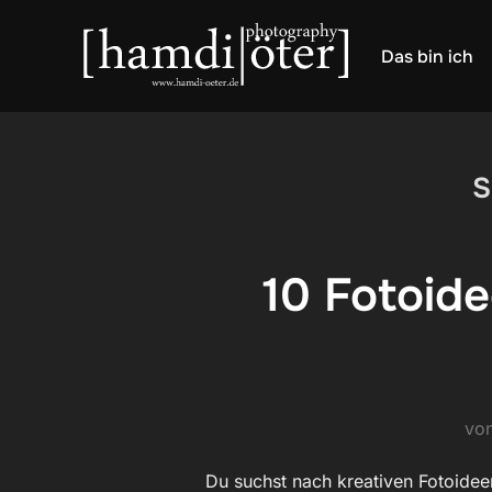
Zum
Inhalt
Das bin ich
springen
S
10 Fotoide
vo
Du suchst nach kreativen Fotoide