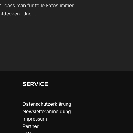
h, dass man für tolle Fotos immer
 entdecken. Und …
USE – KREATIV MIT DEM SMARTPHONE“
SERVICE
Datenschutzerklärung
Newsletteranmeldung
Impressum
Partner