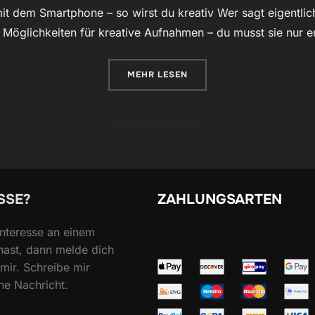
it dem Smartphone – so wirst du kreativ Wer sagt eigentlic
r Möglichkeiten für kreative Aufnahmen – du musst sie nur
ÜBER „10 FOTOIDEEN FÜR ZUHA
MEHR
LESEN
SSE?
ZAHLUNGSARTEN
nteresse an einem
hast, dann melde dich
mir. Schreibe mir
ne Nachricht.