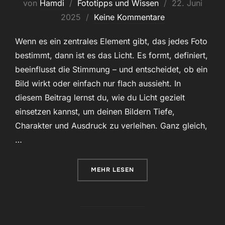
Veröffentlicht
von
Hamdi
Fototipps und Wissen
22. Juni
am
2025
Keine Kommentare
Wenn es ein zentrales Element gibt, das jedes Foto
bestimmt, dann ist es das Licht. Es formt, definiert,
beeinflusst die Stimmung – und entscheidet, ob ein
Bild wirkt oder einfach nur flach aussieht. In
diesem Beitrag lernst du, wie du Licht gezielt
einsetzen kannst, um deinen Bildern Tiefe,
Charakter und Ausdruck zu verleihen. Ganz gleich,
…
ÜBER „FOTOGRAFIE-GRUNDLAGEN
MEHR
LESEN