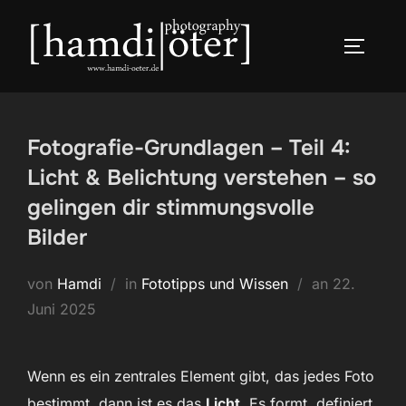
Zum
Inhalt
SEITEN
springen
Fotografie-Grundlagen – Teil 4:
Licht & Belichtung verstehen – so
gelingen dir stimmungsvolle
Bilder
Veröffentli
von
Hamdi
in
Fototipps und Wissen
an
22.
am
Juni 2025
Wenn es ein zentrales Element gibt, das jedes Foto
bestimmt, dann ist es das
Licht
. Es formt, definiert,