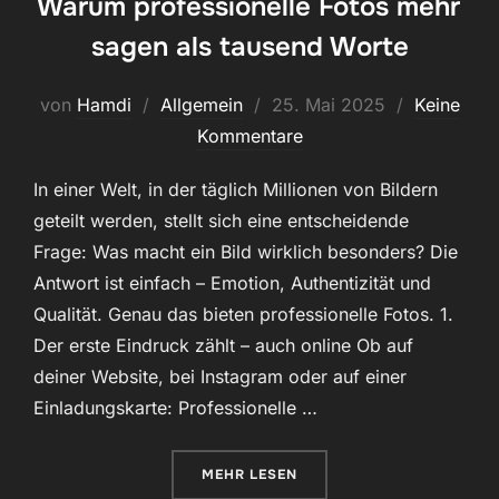
Warum professionelle Fotos mehr
sagen als tausend Worte
Veröffentlicht
von
Hamdi
Allgemein
25. Mai 2025
Keine
am
Kommentare
In einer Welt, in der täglich Millionen von Bildern
geteilt werden, stellt sich eine entscheidende
Frage: Was macht ein Bild wirklich besonders? Die
Antwort ist einfach – Emotion, Authentizität und
Qualität. Genau das bieten professionelle Fotos. 1.
Der erste Eindruck zählt – auch online Ob auf
deiner Website, bei Instagram oder auf einer
Einladungskarte: Professionelle …
ÜBER „WARUM PROFESSIONELLE
MEHR
LESEN