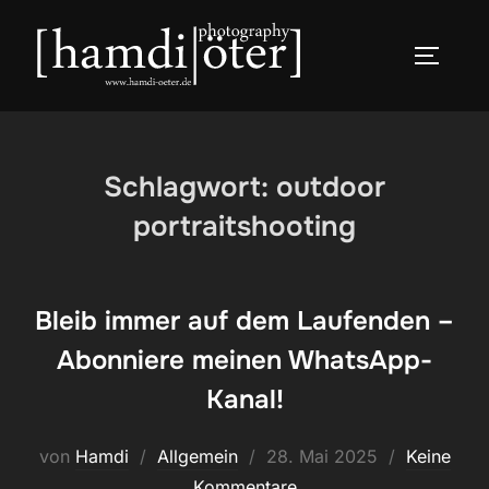
Zum
Inhalt
SEITEN
springen
Schlagwort:
outdoor
portraitshooting
Bleib immer auf dem Laufenden –
Abonniere meinen WhatsApp-
Kanal!
Veröffentlicht
von
Hamdi
Allgemein
28. Mai 2025
Keine
am
Kommentare