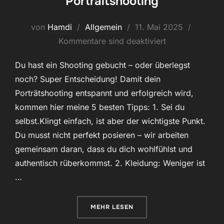
Portraitshooting
Veröffentlicht
von
Hamdi
Allgemein
11. Mai 2025
am
Kommentare sind deaktiviert
Du hast ein Shooting gebucht – oder überlegst
noch? Super Entscheidung! Damit dein
Porträtshooting entspannt und erfolgreich wird,
kommen hier meine 5 besten Tipps: 1. Sei du
selbst.Klingt einfach, ist aber der wichtigste Punkt.
Du musst nicht perfekt posieren – wir arbeiten
gemeinsam daran, dass du dich wohlfühlst und
authentisch rüberkommst. 2. Kleidung: Weniger ist
…
ÜBER „5 TIPPS FÜR DAS PERFEK
MEHR
LESEN