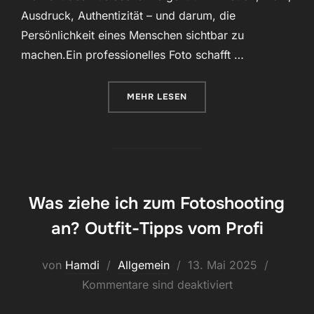
Ausdruck, Authentizität – und darum, die
Persönlichkeit eines Menschen sichtbar zu
machen.Ein professionelles Foto schafft …
ÜBER „WARUM PROFESSIONELLE 
MEHR
LESEN
Was ziehe ich zum Fotoshooting
an? Outfit-Tipps vom Profi
Veröffentlicht
von
Hamdi
Allgemein
13. Mai 2025
am
Kommentare sind deaktiviert