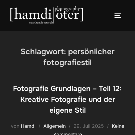
Zum
Inhalt
SEITEN
springen
Schlagwort:
persönlicher
fotografiestil
Fotografie Grundlagen – Teil 12:
Kreative Fotografie und der
eigene Stil
Veröffentlicht
von
Hamdi
Allgemein
29. Juli 2025
Keine
am
Kommentare