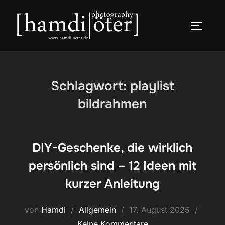
Zum
Inhalt
SEITEN
springen
Schlagwort:
playlist
bildrahmen
DIY-Geschenke, die wirklich
persönlich sind – 12 Ideen mit
kurzer Anleitung
Veröffentlicht
von
Hamdi
Allgemein
17. August 2025
am
Keine Kommentare