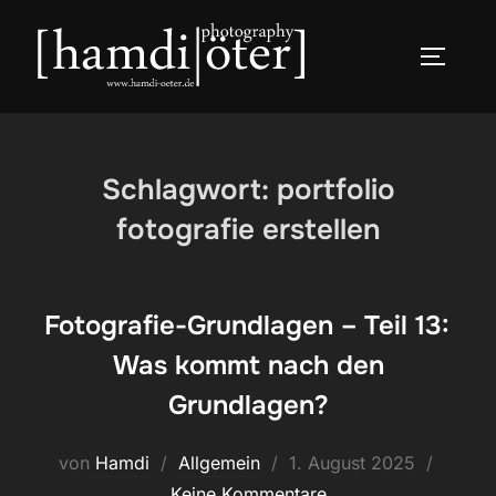
Zum
Inhalt
SEITEN
springen
Schlagwort:
portfolio
fotografie erstellen
Fotografie-Grundlagen – Teil 13:
Was kommt nach den
Grundlagen?
Veröffentlicht
von
Hamdi
Allgemein
1. August 2025
am
Keine Kommentare