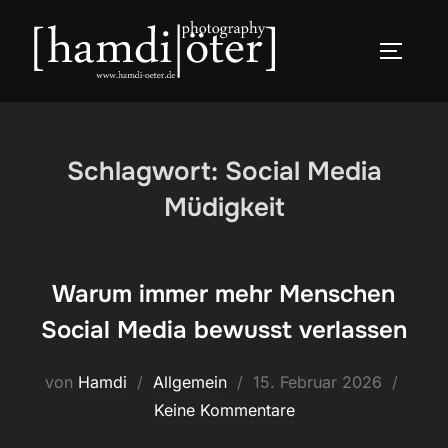
Zum
Inhalt
SEITEN
springen
Schlagwort:
Social Media
Müdigkeit
Warum immer mehr Menschen
Social Media bewusst verlassen
Veröffentlicht
von
Hamdi
Allgemein
15. Februar 2026
am
Keine Kommentare