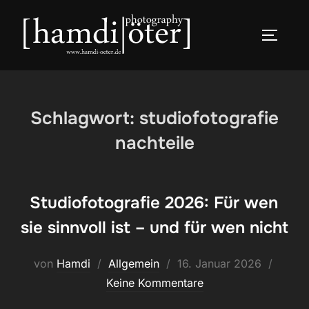
Zum
Inhalt
SEITEN
springen
Schlagwort:
studiofotografie
nachteile
Studiofotografie 2026: Für wen
sie sinnvoll ist – und für wen nicht
Veröffentlicht
von
Hamdi
Allgemein
16. Januar 2026
am
Keine Kommentare