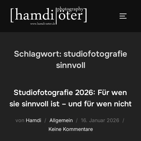
Zum
Inhalt
SEITEN
springen
Schlagwort:
studiofotografie
sinnvoll
Studiofotografie 2026: Für wen
sie sinnvoll ist – und für wen nicht
Veröffentlicht
von
Hamdi
Allgemein
16. Januar 2026
am
Keine Kommentare