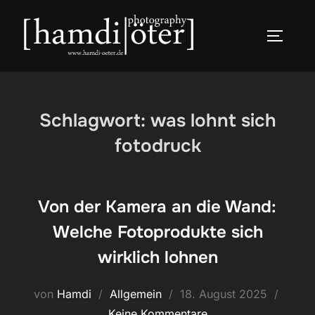
Zum
Inhalt
SEITEN
springen
Schlagwort:
was lohnt sich
fotodruck
Von der Kamera an die Wand:
Welche Fotoprodukte sich
wirklich lohnen
Veröffentlicht
von
Hamdi
Allgemein
18. August 2025
am
Keine Kommentare