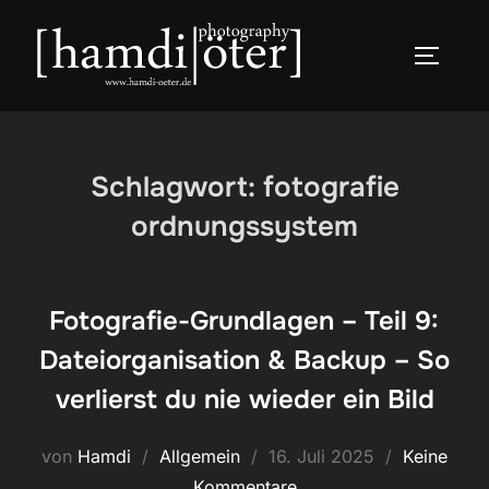
Zum
Inhalt
SEITEN
springen
Schlagwort:
fotografie
ordnungssystem
Fotografie-Grundlagen – Teil 9:
Dateiorganisation & Backup – So
verlierst du nie wieder ein Bild
Veröffentlicht
von
Hamdi
Allgemein
16. Juli 2025
Keine
am
Kommentare