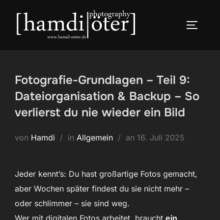
Zum
Inhalt
SEITEN
springen
Fotografie-Grundlagen – Teil 9:
Dateiorganisation & Backup – So
verlierst du nie wieder ein Bild
Veröffentlicht
von
Hamdi
in
Allgemein
an
16. Juli 2025
am
Jeder kennt’s: Du hast großartige Fotos gemacht,
aber Wochen später findest du sie nicht mehr –
oder schlimmer – sie sind weg.
Wer mit digitalen Fotos arbeitet, braucht
ein