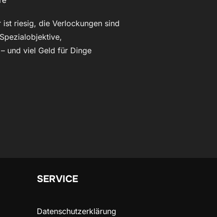
re
 ist riesig, die Verlockungen sind
 Spezialobjektive,
 – und viel Geld für Dinge
 – TEIL 11: ZUBEHÖR & TOOLS – WELCHE AUSRÜSTUNG DU WIRKL
SERVICE
Datenschutzerklärung