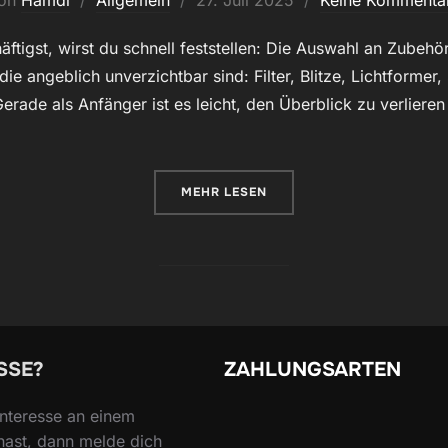
on
Hamdi
Allgemein
27. Juli 2025
Keine Kommenta
am
ftigst, wirst du schnell feststellen: Die Auswahl an Zubehör
die angeblich unverzichtbar sind: Filter, Blitze, Lichtformer,
erade als Anfänger ist es leicht, den Überblick zu verlieren
ÜBER „FOTOGRAFIE-GRUNDLAGEN
MEHR
LESEN
SSE?
ZAHLUNGSARTEN
nteresse an einem
hast, dann melde dich