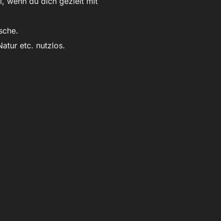
l, wenn du dich gezielt mit
sche.
atur etc. nutzlos.