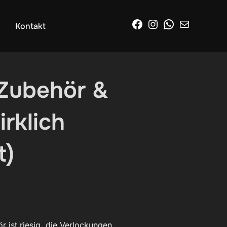
Facebook
Instagram
WhatsApp
E-Mail
Kontakt
 Zubehör &
rklich
t)
r ist riesig, die Verlockungen