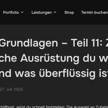
Portfolio
Leistungen
Shop
Termin buchen
Grundlagen – Teil 11:
che Ausrüstung du wi
nd was überflüssig is
Veröffentlicht
27. Juli 2025
am
äftigst, wirst du schnell feststellen: Die Auswahl an Zubehö