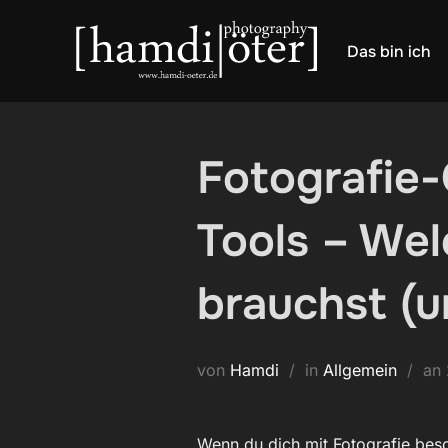
Zum
Inhalt
Das bin ich
springen
Fotografie-
Tools – Wel
brauchst (u
von
Hamdi
in
Allgemein
an
Wenn du dich mit Fotografie besch