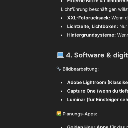
Externe Blitze & Lichtforme
Lichtführung beschäftigen wills
XXL-Fotorucksack:
Wenn du 
Lichtzelte, Lichtboxen:
Nur 
Hintergrundsysteme:
Wenn 
4. Software & digit
Bildbearbeitung:
Adobe Lightroom (Klassiker 
Capture One (wenn du tiefe
Luminar (für Einsteiger se
Planungs-Apps:
Golden Hour Apps
für das p